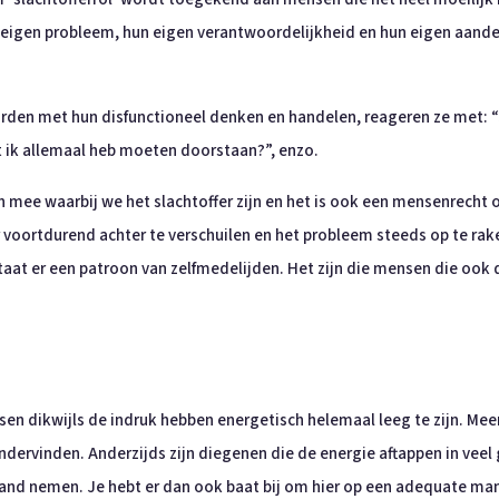
eigen probleem, hun eigen verantwoordelijkheid en hun eigen aandeel
en met hun disfunctioneel denken en handelen, reageren ze met: “J
 ik allemaal heb moeten doorstaan?”, enzo.
mee waarbij we het slachtoffer zijn en het is ook een mensenrecht om
 voortdurend achter te verschuilen en het probleem steeds op te rak
taat er een patroon van zelfmedelijden. Het zijn die mensen die oo
 dikwijls de indruk hebben energetisch helemaal leeg te zijn. Meer i
ondervinden. Anderzijds zijn diegenen die de energie aftappen in vee
hand nemen. Je hebt er dan ook baat bij om hier op een adequate man