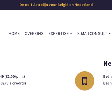
De no.1 Astrolijn voor België en Nederland
HOME
OVER ONS
EXPERTISE
E-MAILCONSULT
Ne
49 (€1,50/p.m.)
Bel 
 32 (via credits)
Bel 