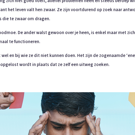
ng zich niet goed voelt, allerlei problemen heeft en steeds beroep w
 want het leven valt hen zwaar. Ze zijn voortdurend op zoek naar antw
s die te zwaar om dragen.
oodmoe. De ander walst gewoon over je heen, is enkel maar met zichze
maal te functioneren.
wel en bij wie ze dit niet kunnen doen. Het zijn de zogenaamde ‘ener
opgelost wordt in plaats dat ze zelf een uitweg zoeken.