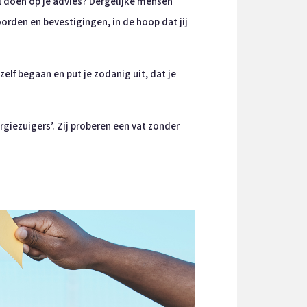
il doen op je advies? Dergelijke mensen
oorden en bevestigingen, in de hoop dat jij
lf begaan en put je zodanig uit, dat je
giezuigers’. Zij proberen een vat zonder