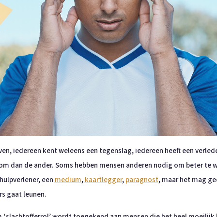
ven, iedereen kent weleens een tegenslag, iedereen heeft een verlede
om dan de ander. Soms hebben mensen anderen nodig om beter te wor
hulpverlener, een
medium
,
kaartlegger
,
paragnost
, maar het mag gee
rs gaat leunen.
erm ‘slachtofferrol’ wordt toegekend aan mensen die het heel moeili