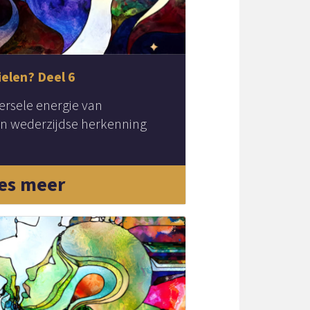
ielen? Deel 6
versele energie van
en wederzijdse herkenning
es meer