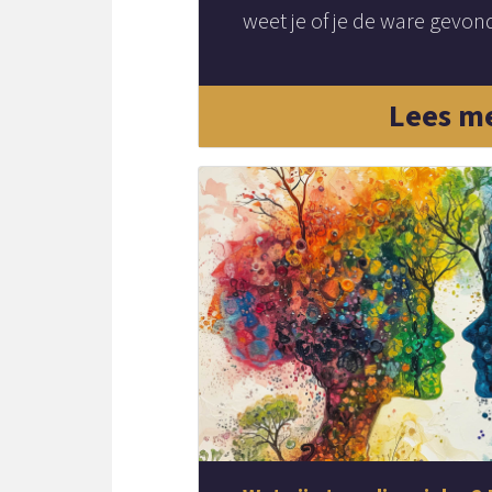
weet je of je de ware gevon
Lees m