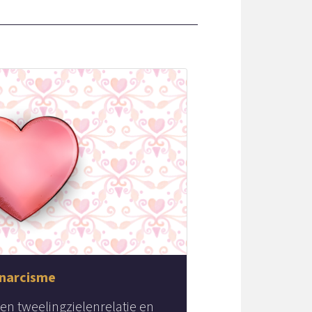
 narcisme
een tweelingzielenrelatie en