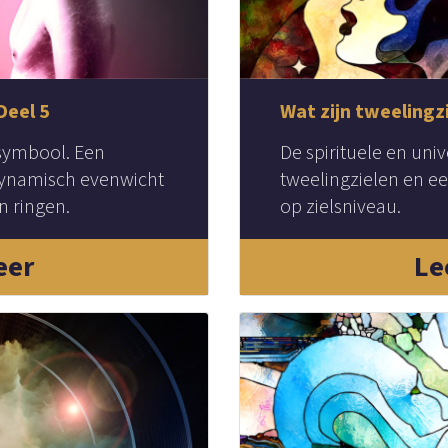
Deel 5
Wat zijn tweelingz
isymbool. Een
De spirituele en uni
 dynamisch evenwicht
tweelingzielen en e
n ringen.
op zielsniveau.
eer
Le