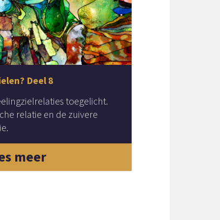
ielen? Deel 8
lingzielrelaties toegelicht.
he relatie en de zuivere
ie.
es meer