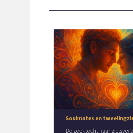
Soulmates en tweelingzi
De zoektocht naar zielsver