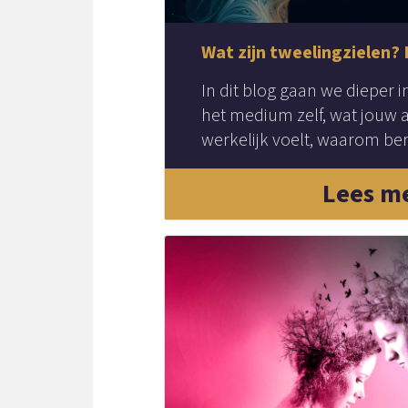
Wat zijn tweelingzielen? 
In dit blog gaan we dieper i
het medium zelf, wat jouw a
werkelijk voelt, waarom beru
Lees m