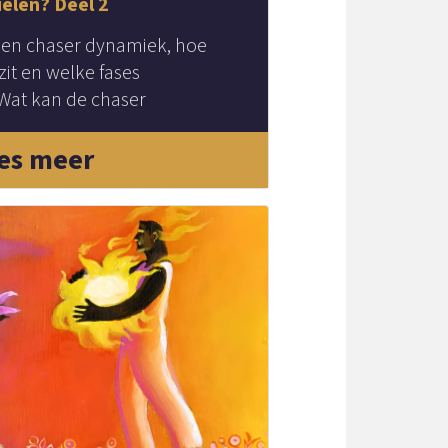
ielen? Deel 2
 en chaser dynamiek, hoe
zit en welke fases
Wat kan de chaser
es meer