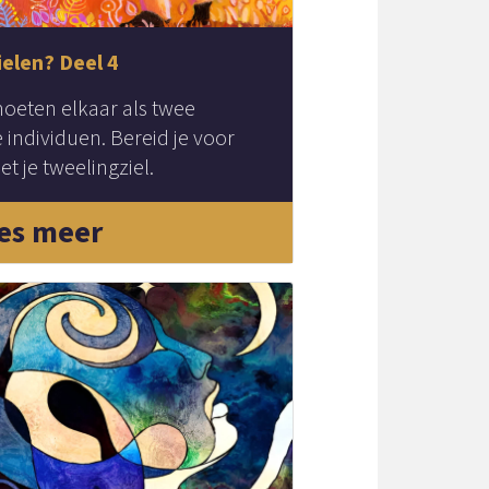
ielen? Deel 4
oeten elkaar als twee
 individuen. Bereid je voor
 je tweelingziel.
es meer