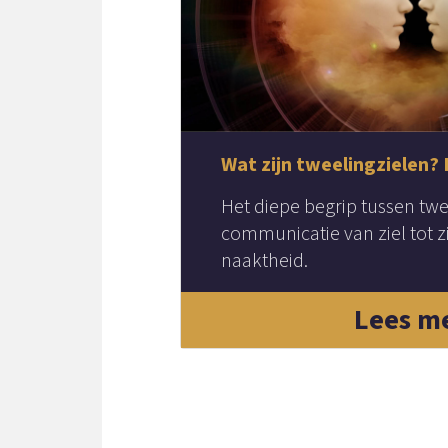
Wat zijn tweelingzielen? 
Het diepe begrip tussen twe
communicatie van ziel tot z
naaktheid.
Lees m