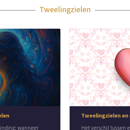
Tweelingzielen
elen
Tweelingzielen en
binding: wanneer
Het verschil tussen 