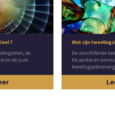
Deel 7
Wat zijn tweelingz
elingzielen, de
De verschillende twee
iel en de pure
De aardse en karmisc
tweelingzielenenerg
eer
Le