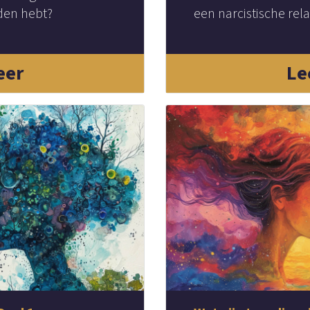
den hebt?
een narcistische rela
eer
Le