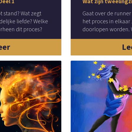
Deel 1
Wat zijn tweelingz
 stand? Wat zegt
Gaat over de runner
elijke liefde? Welke
het proces in elkaar 
orheen dit proces?
doorlopen worden. 
ondernemen?
eer
Le