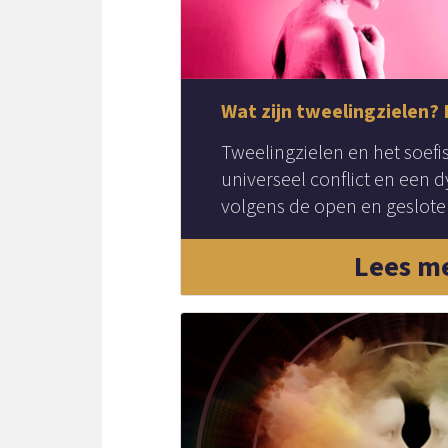
Wat zijn tweelingzielen? 
Tweelingzielen en het soef
universeel conflict en een
volgens de open en geslote
Lees m