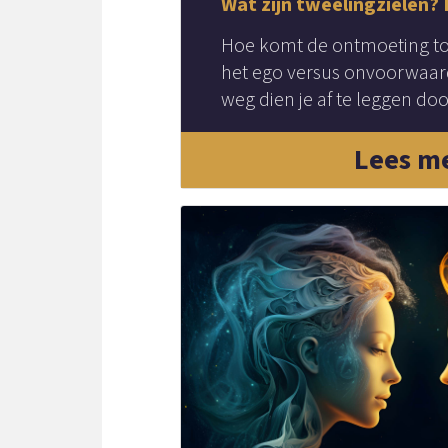
Wat zijn tweelingzielen? 
Hoe komt de ontmoeting tot
het ego versus onvoorwaard
weg dien je af te leggen do
Lees m