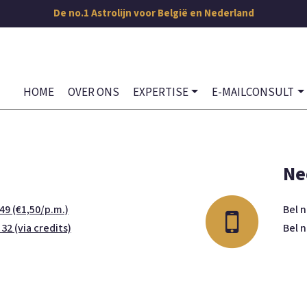
De no.1 Astrolijn voor België en Nederland
HOME
OVER ONS
EXPERTISE
E-MAILCONSULT
Ne
49 (€1,50/p.m.)
Bel 
 32 (via credits)
Bel 