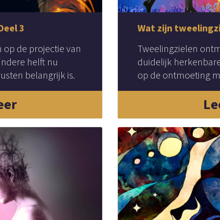
Deel 3
Wat zijn tweelingz
n op de projectie van
Tweelingzielen ontm
ndere helft nu
duidelijk herkenbare
sten belangrijk is.
op de ontmoeting met
eer
Le